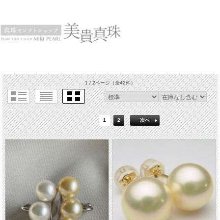
1 / 2ページ
（全42件）
1
2
次へ