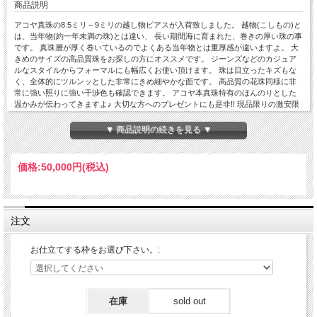
商品説明
アコヤ真珠の8.5ミリ～9ミリの越し物ピアスが入荷致しました。 越物(こしもの)と
は、当年物(約一年未満の珠)とは違い、 長い期間海に育まれた、巻きの厚い珠の事
です。 真珠層が厚く巻いているのでよくある当年物とは重厚感が違いますよ。 大
きめのサイズの高品質珠をお探しの方にオススメです。 ジーンズなどのカジュア
ルなスタイルからフォーマルにも幅広くお使い頂けます。 珠は目立ったキズもな
く、全体的にツルンッとした非常にきめ細やかな面です。 高品質の花珠同様に非
常に強い照りに強い干渉色も確認できます。 アコヤ本真珠特有のほんのりとした
温かみが伝わってきますよ♪ 大切な方へのプレゼントにも是非!! 現品限りの激安限
定販売ですのでお早めに。 ケースに入れて宅配便(送料無料)にてお届け致します。
【真珠の種類】アコヤ真珠
▼ 商品説明の続きを見る ▼
【真珠の色】ホワイトピンク系
【真珠の形】ラウンド
【真珠の大きさ】8.5mm-9mm
価格:
50,000円
(税込)
【真珠のグレード】
■照り： 良い★☆☆☆☆弱い(非常に良い)
■巻き： 厚い★☆☆☆☆薄い(厚い)
■キズ： 少数★☆☆☆☆多い(ほぼ無し)
【金具・材質】14金ホワイトゴールド(K14WG)、18金(K18)、プラチナ
注文
900(Pt900)、キャッチ：シリコン(K14WG/K18/Pt900)
【サイズ】ポスト芯：0.8mm、長さ：13.7mm
お仕立てする枠をお選び下さい。:
在庫
sold out