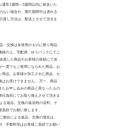
ら通常1週間～3週間以内に発送いた
庫のない場合や、繁忙期間中は遅れる
 引渡し方法は、配送とさせて頂きま
返品・交換は未使用のものに限り商品
連絡の上、宅配便、ゆうパックにてご
が経過した商品やお客様の依頼にて加
が一度でもご使用になられた商品、お
た商品、お客様が加工された商品、セ
換はお受けできません。 万一、商品
またお申し込みの商品と異なったもの
弊社負担にてお取り換えさせて頂きま
による返品、交換の返送時の送料、そ
様負担でお願い致します。
のご都合による返品、交換の場合は、
料、手数料等はお客様ご負担でお願い