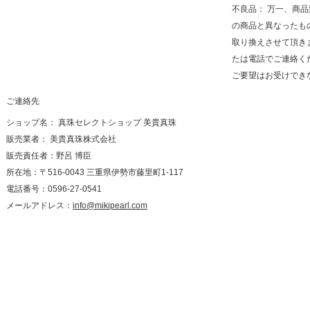
不良品： 万一、商
の商品と異なったも
取り換えさせて頂き
たは電話でご連絡く
ご要望はお受けでき
ご連絡先
ショップ名： 真珠セレクトショップ 美貴真珠
販売業者： 美貴真珠株式会社
販売責任者：野呂 博臣
所在地：〒516-0043 三重県伊勢市藤里町1-117
電話番号：0596-27-0541
メールアドレス：
info@mikipearl.com