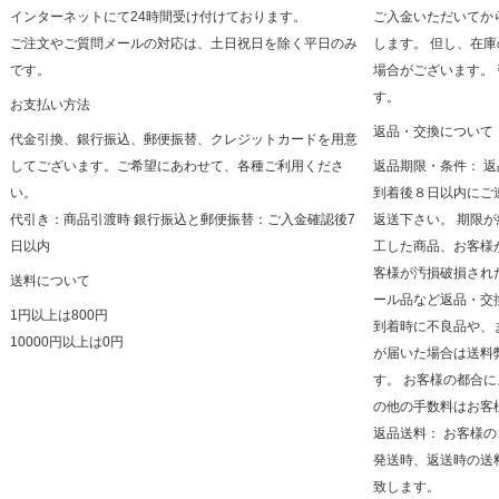
インターネットにて24時間受け付けております。
ご入金いただいてか
ご注文やご質問メールの対応は、土日祝日を除く平日のみ
します。 但し、在
です。
場合がございます。
す。
お支払い方法
返品・交換について
代金引換、銀行振込、郵便振替、クレジットカードを用意
してございます。ご希望にあわせて、各種ご利用くださ
返品期限・条件： 
い。
到着後８日以内にご
代引き：商品引渡時 銀行振込と郵便振替：ご入金確認後7
返送下さい。 期限
日以内
工した商品、お客様
客様が汚損破損され
送料について
ール品など返品・交
1円以上は800円
到着時に不良品や、
10000円以上は0円
が届いた場合は送料
す。 お客様の都合
の他の手数料はお客
返品送料： お客様
発送時、返送時の送
致します。