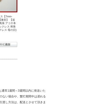
ス【7mm-
5 【激安】 【送
真珠 アコヤ本
ックレス 和珠
クレス 母の日)
ら通常1週間～3週間以内に発送いた
庫のない場合や、繁忙期間中は遅れる
 引渡し方法は、配送とさせて頂きま