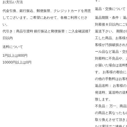
す。
お支払い方法
返品・交換について
代金引換、銀行振込、郵便振替、クレジットカードを用意
してございます。ご希望にあわせて、各種ご利用くださ
返品期限・条件： 
い。
到着後８日以内にご
代引き：商品引渡時 銀行振込と郵便振替：ご入金確認後7
返送下さい。 期限
日以内
工した商品、お客様
客様が汚損破損され
送料について
ール品など返品・交
1円以上は800円
到着時に不良品や、
10000円以上は0円
が届いた場合は送料
す。 お客様の都合
の他の手数料はお客
返品送料： お客様
発送時、返送時の送
致します。
不良品： 万一、商
の商品と異なったも
取り換えさせて頂き
たは電話でご連絡く