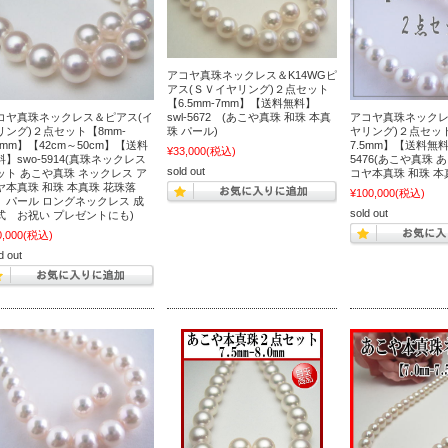
アコヤ真珠ネックレス＆K14WGピ
アス(ＳＶイヤリング)２点セット
【6.5mm-7mm】【送料無料】
コヤ真珠ネックレス＆ピアス(イ
swl-5672 (あこや真珠 和珠 本真
アコヤ真珠ネックレ
リング)２点セット【8mm-
珠 パール)
ヤリング)２点セット
.5mm】【42cm～50cm】【送料
7.5mm】【送料無料
¥33,000
(税込)
料】swo-5914(真珠ネックレス
5476(あこや真珠 
sold out
ット あこや真珠 ネックレス ア
コヤ本真珠 和珠 本
ヤ本真珠 和珠 本真珠 花珠落
¥100,000
(税込)
 パール ロングネックレス 成
sold out
式 お祝い プレゼントにも)
0,000
(税込)
d out