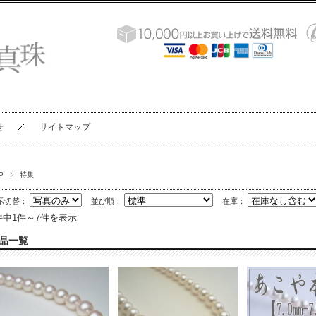
せ
サイトマップ
P
特集
示切替：
並び順：
在庫：
件中1件～7件を表示
品一覧