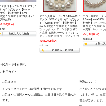
コヤ真珠ネックレス＆ピアス(イ
リング)２点セット【8mm-
.5mm】【送料無料】swk-
428(あこや真珠 和珠 本真珠 パー
アコヤ真珠ネックレス＆K14WGピ
アコヤ真珠ネックレ
 伊勢志摩)
アス(K14WGイヤリング)２点セッ
7.5mm】nwl-556
ト【7.5mm-8mm】【送料無料】
料無料】 (あこや本
00,000
(税込)
nwl-5623(あこや真珠 あこや本真
真珠 あこや真珠 ネ
d out
珠 ネックレス アコヤ本真珠 和珠
本真珠 パール ネッ
本真珠 花珠級 パール ネックレス
¥50,000
(税込)
セット 結納 結婚 ウェディングに)
sold out
¥158,000
(税込)
sold out
件中1件～7件を表示
ご利用ガイド
ご注文方法
発送について
インターネットにて24時間受け付けております。
ご入金いただいてか
ご注文やご質問メールの対応は、土日祝日を除く平日のみ
します。 但し、在
です。
場合がございます。