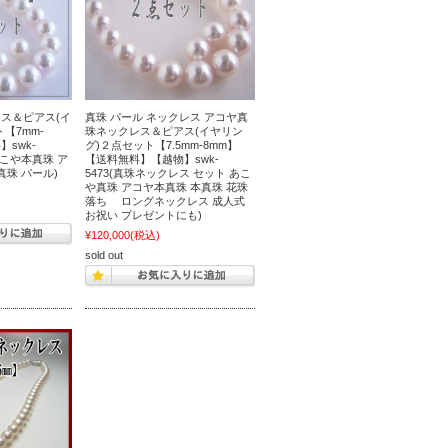
ス＆ピアス(イ
真珠 パール ネックレス アコヤ真
【7mm-
珠ネックレス＆ピアス(イヤリン
】swk-
グ)２点セット【7.5mm-8mm】
あこや本真珠 ア
【送料無料】【越物】swk-
真珠 パール)
5473(真珠ネックレス セット あこ
や真珠 アコヤ本真珠 本真珠 花珠
落ち ロングネックレス 成人式
お祝い プレゼントにも)
¥120,000
(税込)
sold out