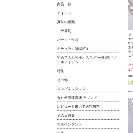
商品一覧
アイテム
真珠の種類
ご予算別
ア
ヤ
パーツ・金具
8
無
ナチュラル(無調色)
セ
コ
初めてのお客様オススメ“一番買い”パ
ち
ールアイテム
人
¥7
特集
sol
その他
ロングネックレス
タヒチ黒蝶真珠 ラウンド
レビューを書いて送料無料
父の日特集
大珠ペンダント