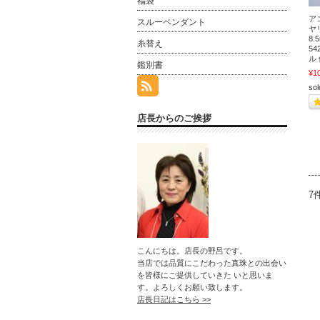
福袋
ア
スルーペンダント
ヤ
8
糸替え
5
ル
鑑別書
¥1
sol
店長からのご挨拶
7
こんにちは。店長の野呂です。
当店では品質にこだわった真珠との出会い
を皆様にご提供していきた いと思いま
す。よろしくお願い致します。
店長日記はこちら >>