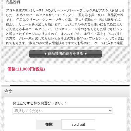
商品説明
アコヤ真珠の8.5ミリ～9ミリのグリーン～グレー～ブラック系ピアスを入荷致しま
した。 初めてのパールアクセサリーにピッタリ。 照り巻き共に良い、高品質の珠
です。 色目はグリーン～グレー～ブラック系。 アコヤ真珠の中では大珠サイズ。
程よいボリュームをお楽しみ頂けます。 カジュアル等の普段使いにも気軽にどん
どん使える本格パールアイテム。 ビジネスシーン等のきちんとした場でもビシッ
と締まったイメージになりますので、オススメです。 ホワイト系をすでにお持ち
の方で、グレー系も試してみたいとお考えの方も是非っ♪ プレゼントとしても喜ば
れております。 数点のみの激安限定販売ですのでお早めに。 ケースに入れて宅配
便(送料無料)でのお届けとなります。
【真珠の種類】アコヤ真珠
▼ 商品説明の続きを見る ▼
【真珠の色】グリーン～グレー～ブラック系
【真珠の形】ラウンド
【真珠の大きさ】8.5mm-9mm
価格:
11,000円
(税込)
【真珠のグレード】
■照り： 良い☆★☆☆☆弱い良い)
■巻き： 厚い★☆☆☆☆薄い(厚い)
■キズ： 少数☆★☆☆☆多い(小キズ)
【金具・材質】14金ホワイトゴールド(K14WG)、18金(K18)、プラチナ
注文
900(Pt900)、キャッチ：シリコン(K14WG/K18/Pt900)
【サイズ】ポスト芯：0.7mm、長さ：13.0mm
お仕立てする枠をお選び下さい。:
珠は全てコバルト(染色)処理しております。
在庫
sold out