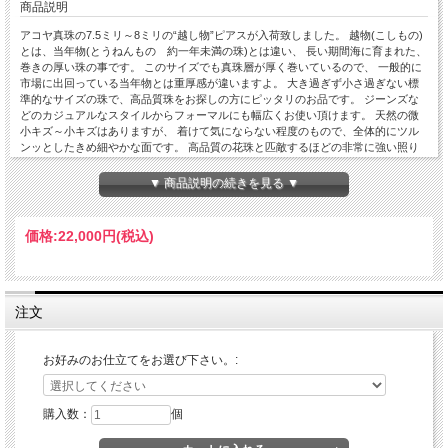
商品説明
アコヤ真珠の7.5ミリ～8ミリの“越し物”ピアスが入荷致しました。 越物(こしもの)
とは、当年物(とうねんもの 約一年未満の珠)とは違い、 長い期間海に育まれた、
巻きの厚い珠の事です。 このサイズでも真珠層が厚く巻いているので、 一般的に
市場に出回っている当年物とは重厚感が違いますよ。 大き過ぎず小さ過ぎない標
準的なサイズの珠で、高品質珠をお探しの方にピッタリのお品です。 ジーンズな
どのカジュアルなスタイルからフォーマルにも幅広くお使い頂けます。 天然の微
小キズ～小キズはありますが、 着けて気にならない程度のもので、全体的にツル
ンッとしたきめ細やかな面です。 高品質の花珠と匹敵するほどの非常に強い照り
に加えて、透き通るように綺麗な干渉色も確認できます。 アコヤ本真珠特有のほ
んのりとした温かみが伝わってきますよ♪ 永く大切に使いたいとお考えの方…、 高
▼ 商品説明の続きを見る ▼
品質のピアスを大切な人へのお贈り物やプレゼントとしてお考えの方にもオススメ
です。 ピアス枠は芯の太さが0.7mmのしっかりとした枠を使用致します。(キャッ
チ：K14WG入りシリコン) 。 ケースに入れて宅配便(送料無料)にてお届け致しま
価格:
22,000円
(税込)
す。
【真珠の種類】アコヤ真珠
【真珠の色】ホワイトピンク～クリーム系
【真珠の形】ラウンド
【真珠の大きさ】約 7.5mm-8.0mm
注文
【真珠のグレード】
■照り： 良い★☆☆☆☆弱い(非常に良い)
■巻き： 厚い★☆☆☆☆薄い(厚い)
お好みのお仕立てをお選び下さい。:
■キズ： 少数★★☆☆☆多い(少ない～小キズ)
【金具・材質】18金(K18)/14金ホワイトゴールド(K14WG): キャッチ(K18/K14WG
シリコンダブルキャッチ)
購入数：
個
【サイズ】ポスト芯：
0.65mm、長さ：10.8mm