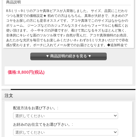
商品説明
8.5ミリ～9ミリのアコヤ真珠ピアスが入荷致しました。 サイズ、品質にこだわり
つつも激安での価格設定★ 初めての方はもちろん、真珠が大好きで、大きめのア
コヤをお探しの方にも是非オススメです。 アコヤ真珠でこのサイズはなかなかの
ボリューム。 ジーンズなどのカジュアルなスタイルからフォーマルにも幅広くお
使い頂けます。 小～中キズの評価ですが、着けて気になるキズもほとんど無く、
全体的にキレイな面のツルツル珠です♪ 自然が育んだ、アコヤ真珠独特のお色目、
あたたかな光沢を毎日でもお楽しみくださいネ♪ わずか1ミリ大きいだけでで存在
感が変わります。ポーチに入れてメール便でのお届けとなります。◆追加料金で
Pt900ピアス枠(+2,500円)、K18イヤリング枠(+14,000円)、K14WGイヤリング枠
(+14,000円)への変更も承ります。※金額はご注文後に変更させて頂きます。 激安
▼ 商品説明の続きを見る ▼
限定販売ですのでお早めに。ポーチに入れてメール便でのお届けとなります。
【真珠の種類】アコヤ真珠
【真珠の色】ホワイトピンク～クリーム系
価格:
8,800円
(税込)
【真珠の形】ラウンド～セミラウンド
【真珠の大きさ】8.5mm-9.0mm
【真珠のグレード】
■照り： 良い☆★★☆☆弱い(良い～標準)
■巻き： 厚い☆★☆☆☆薄い(厚め)
注文
■キズ： 少数☆★★☆☆多い(小～中キズ)
【金具・材質】１８金(K18)/14金ホワイトゴールド(K14WG)/プラチナ(Pt900)、キ
配送方法をお選び下さい。:
ャッチ：シリコン(18K/K14WG/Pt900)
【サイズ】ポスト芯：0.65mm、長さ：10.8mm
お好みのお仕立てをお選び下さい。: