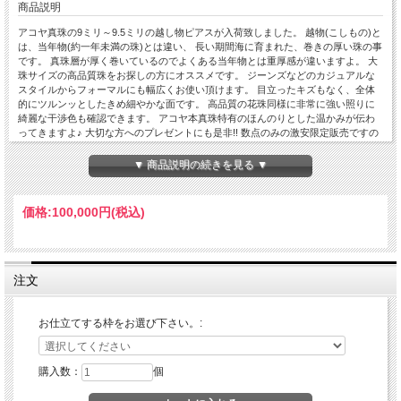
商品説明
アコヤ真珠の9ミリ～9.5ミリの越し物ピアスが入荷致しました。 越物(こしもの)と
は、当年物(約一年未満の珠)とは違い、 長い期間海に育まれた、巻きの厚い珠の事
です。 真珠層が厚く巻いているのでよくある当年物とは重厚感が違いますよ。 大
珠サイズの高品質珠をお探しの方にオススメです。 ジーンズなどのカジュアルな
スタイルからフォーマルにも幅広くお使い頂けます。 目立ったキズもなく、全体
的にツルンッとしたきめ細やかな面です。 高品質の花珠同様に非常に強い照りに
綺麗な干渉色も確認できます。 アコヤ本真珠特有のほんのりとした温かみが伝わ
ってきますよ♪ 大切な方へのプレゼントにも是非!! 数点のみの激安限定販売ですの
でお早めに。 ケースに入れて宅配便(送料無料)にてお届け致します。
【真珠の種類】アコヤ真珠
▼ 商品説明の続きを見る ▼
【真珠の色】ホワイトピンク系
【真珠の形】ラウンド
【真珠の大きさ】9.0mm-9.5mm
価格:
100,000円
(税込)
【真珠のグレード】
■照り： 良い★☆☆☆☆弱い(非常に良い)
■巻き： 厚い★☆☆☆☆薄い(厚い)
■キズ： 少数★☆☆☆☆多い(ほぼ無し)
【金具・材質】18金(K18)/14金ホワイトゴールド(K14WG)、キャッチ：シリコン
注文
(K18/K14WG)
【サイズ】ポスト芯：0.8mm、長さ：13.7mm
お仕立てする枠をお選び下さい。:
購入数：
個