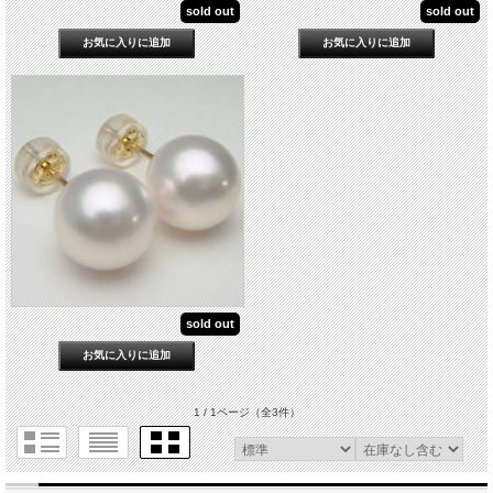
sold out
sold out
sold out
1 / 1ページ
（全3件）