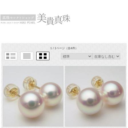
1 / 1ページ
（全4件）