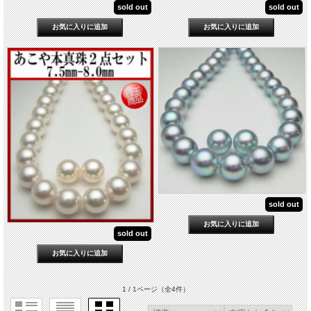
sold out
sold out
sold out
sold out
1 / 1ページ
（全4件）