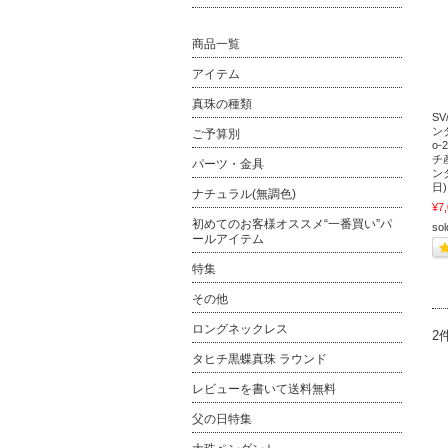
商品一覧
アイテム
真珠の種類
S
ン
ご予算別
o-
チ
パーツ・金具
ン
日)
ナチュラル(無調色)
¥7
初めてのお客様オススメ“一番買い”パ
sol
ールアイテム
特集
その他
ロングネックレス
2
タヒチ黒蝶真珠 ラウンド
レビューを書いて送料無料
父の日特集