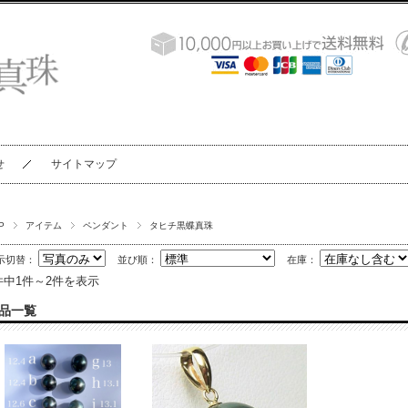
せ
サイトマップ
P
アイテム
ペンダント
タヒチ黒蝶真珠
示切替：
並び順：
在庫：
件中1件～2件を表示
品一覧