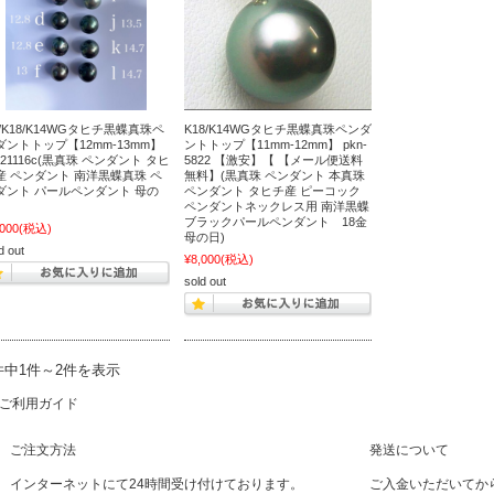
V/K18/K14WGタヒチ黒蝶真珠ペ
K18/K14WGタヒチ黒蝶真珠ペンダ
ダントトップ【12mm-13mm】
ントトップ【11mm-12mm】 pkn-
221116c(黒真珠 ペンダント タヒ
5822 【激安】【 【メール便送料
産 ペンダント 南洋黒蝶真珠 ペ
無料】(黒真珠 ペンダント 本真珠
ダント パールペンダント 母の
ペンダント タヒチ産 ピーコック
ペンダントネックレス用 南洋黒蝶
ブラックパールペンダント 18金
,000
(税込)
母の日)
d out
¥8,000
(税込)
sold out
件中1件～2件を表示
ご利用ガイド
ご注文方法
発送について
インターネットにて24時間受け付けております。
ご入金いただいてか