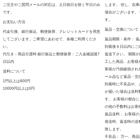
ご注文やご質問メールの対応は、土日祝日を除く平日のみ
します。 但し、在
です。
場合がございます。
す。
お支払い方法
返品・交換について
代金引換、銀行振込、郵便振替、クレジットカードを用意
してございます。ご希望にあわせて、各種ご利用くださ
返品期限・条件： 
い。
到着後８日以内にご
代引き：商品引渡時 銀行振込と郵便振替：ご入金確認後7
返送下さい。 期限
日以内
工した商品、お客様
客様が汚損破損され
送料について
ール品など返品・交
1円以上は800円
到着時に不良品や、
10000円以上は0円
が届いた場合は送料
す。 お客様の都合
の他の手数料はお客
返品送料： お客様
発送時、返送時の送
致します。
不良品： 万一、商