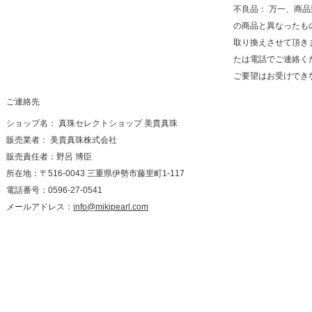
不良品： 万一、商
の商品と異なったも
取り換えさせて頂き
たは電話でご連絡く
ご要望はお受けでき
ご連絡先
ショップ名： 真珠セレクトショップ 美貴真珠
販売業者： 美貴真珠株式会社
販売責任者：野呂 博臣
所在地：〒516-0043 三重県伊勢市藤里町1-117
電話番号：0596-27-0541
メールアドレス：
info@mikipearl.com