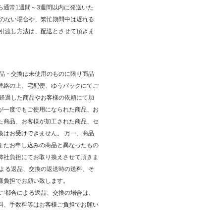
ら通常1週間～3週間以内に発送いた
庫のない場合や、繁忙期間中は遅れる
 引渡し方法は、配送とさせて頂きま
返品・交換は未使用のものに限り商品
連絡の上、宅配便、ゆうパックにてご
が経過した商品やお客様の依頼にて加
が一度でもご使用になられた商品、お
た商品、お客様が加工された商品、セ
換はお受けできません。 万一、商品
またお申し込みの商品と異なったもの
弊社負担にてお取り換えさせて頂きま
による返品、交換の返送時の送料、そ
様負担でお願い致します。
のご都合による返品、交換の場合は、
料、手数料等はお客様ご負担でお願い