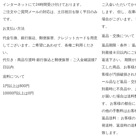
インターネットにて24時間受け付けております。
ご入金いただいてか
ご注文やご質問メールの対応は、土日祝日を除く平日のみ
します。 但し、在
です。
場合がございます。
す。
お支払い方法
返品・交換について
代金引換、銀行振込、郵便振替、クレジットカードを用意
してございます。ご希望にあわせて、各種ご利用くださ
返品期限・条件： 
い。
到着後８日以内にご
代引き：商品引渡時 銀行振込と郵便振替：ご入金確認後7
返送下さい。 期限
日以内
工した商品、お客様
客様が汚損破損され
送料について
ール品など返品・交
1円以上は800円
到着時に不良品や、
10000円以上は0円
が届いた場合は送料
す。 お客様の都合
の他の手数料はお客
返品送料： お客様
発送時、返送時の送
致します。