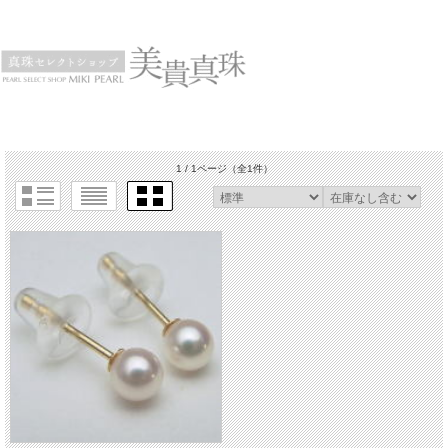
1 / 1ページ
（全1件）