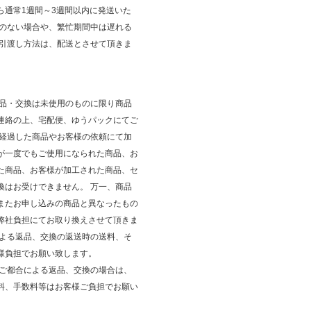
ら通常1週間～3週間以内に発送いた
庫のない場合や、繁忙期間中は遅れる
 引渡し方法は、配送とさせて頂きま
返品・交換は未使用のものに限り商品
連絡の上、宅配便、ゆうパックにてご
が経過した商品やお客様の依頼にて加
が一度でもご使用になられた商品、お
た商品、お客様が加工された商品、セ
換はお受けできません。 万一、商品
またお申し込みの商品と異なったもの
弊社負担にてお取り換えさせて頂きま
による返品、交換の返送時の送料、そ
様負担でお願い致します。
のご都合による返品、交換の場合は、
料、手数料等はお客様ご負担でお願い