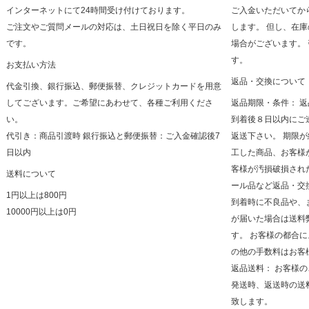
インターネットにて24時間受け付けております。
ご入金いただいてか
ご注文やご質問メールの対応は、土日祝日を除く平日のみ
します。 但し、在
です。
場合がございます。
す。
お支払い方法
返品・交換について
代金引換、銀行振込、郵便振替、クレジットカードを用意
してございます。ご希望にあわせて、各種ご利用くださ
返品期限・条件： 
い。
到着後８日以内にご
代引き：商品引渡時 銀行振込と郵便振替：ご入金確認後7
返送下さい。 期限
日以内
工した商品、お客様
客様が汚損破損され
送料について
ール品など返品・交
1円以上は800円
到着時に不良品や、
10000円以上は0円
が届いた場合は送料
す。 お客様の都合
の他の手数料はお客
返品送料： お客様
発送時、返送時の送
致します。