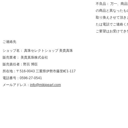
不良品： 万一、商
の商品と異なったも
取り換えさせて頂き
たは電話でご連絡く
ご要望はお受けでき
ご連絡先
ショップ名： 真珠セレクトショップ 美貴真珠
販売業者： 美貴真珠株式会社
販売責任者：野呂 博臣
所在地：〒516-0043 三重県伊勢市藤里町1-117
電話番号：0596-27-0541
メールアドレス：
info@mikipearl.com