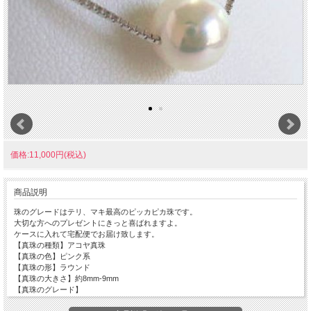
価格:11,000円(税込)
商品説明
珠のグレードはテリ、マキ最高のピッカピカ珠です。
大切な方へのプレゼントにきっと喜ばれますよ。
ケースに入れて宅配便でお届け致します。
【真珠の種類】アコヤ真珠
【真珠の色】ピンク系
【真珠の形】ラウンド
【真珠の大きさ】約8mm-9mm
【真珠のグレード】
■照り： 良い★☆☆☆☆弱い(非常に良い)