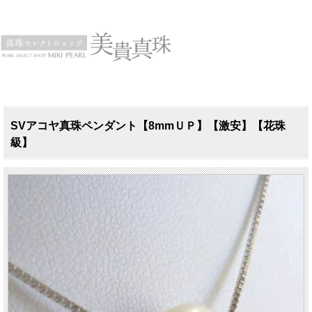
SVアコヤ真珠ペンダント【8mmＵＰ】【激安】【花珠
級】