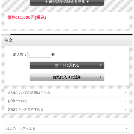
■巻き： 厚い★☆☆☆☆薄い(厚い)
▼ 商品説明の続きを見る ▼
■キズ： 少数★☆☆☆☆多い(少ない)
【金具・材質】ベネチアンチェーン：シルバー(SILVER)
【サイズ】約40cm
価格:
11,000円
(税込)
【備考】珠は外せません。
注文
購入数：
個
返品についての詳細はこちら
お問い合わせ
友達にメールですすめる
お店のトップへ戻る