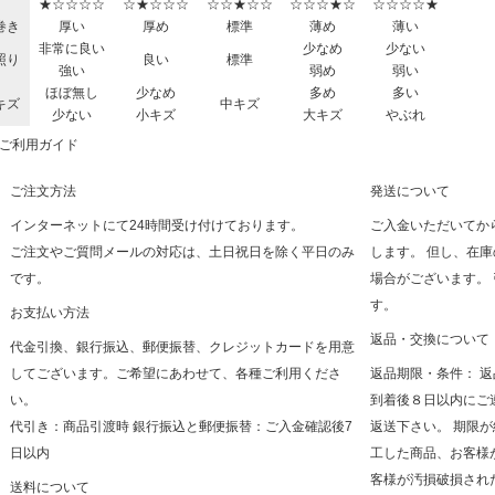
★☆☆☆☆
☆★☆☆☆
☆☆★☆☆
☆☆☆★☆
☆☆☆☆★
巻き
厚い
厚め
標準
薄め
薄い
非常に良い
少なめ
少ない
照り
良い
標準
強い
弱め
弱い
ほぼ無し
少なめ
多め
多い
キズ
中キズ
少ない
小キズ
大キズ
やぶれ
ご利用ガイド
ご注文方法
発送について
インターネットにて24時間受け付けております。
ご入金いただいてか
ご注文やご質問メールの対応は、土日祝日を除く平日のみ
します。 但し、在
です。
場合がございます。
す。
お支払い方法
返品・交換について
代金引換、銀行振込、郵便振替、クレジットカードを用意
してございます。ご希望にあわせて、各種ご利用くださ
返品期限・条件： 
い。
到着後８日以内にご
代引き：商品引渡時 銀行振込と郵便振替：ご入金確認後7
返送下さい。 期限
日以内
工した商品、お客様
客様が汚損破損され
送料について