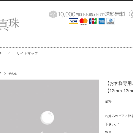
せ
サイトマップ
P
その他
【お客様専用
【12mm-13mm
価格:
お好みのピアス枠
下さい。:
数量: