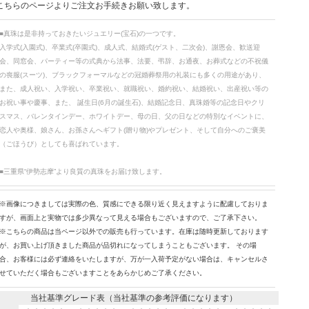
こちらのページよりご注文お手続きお願い致します。
■真珠は是非持っておきたいジュエリー(宝石)の一つです。
入学式(入園式)、卒業式(卒園式)、成人式、結婚式(ゲスト、二次会)、謝恩会、歓送迎
会、同窓会、パーティー等の式典から法事、法要、弔辞、お通夜、お葬式などの不祝儀
の喪服(スーツ)、ブラックフォーマルなどの冠婚葬祭用の礼装にも多くの用途があり、
また、成人祝い、入学祝い、卒業祝い、就職祝い、婚約祝い、結婚祝い、出産祝い等の
お祝い事や慶事、また、 誕生日(6月の誕生石)、結婚記念日、真珠婚等の記念日やクリ
スマス、バレンタインデー、ホワイトデー、母の日、父の日などの特別なイベントに、
恋人や奥様、娘さん、お孫さんへギフト(贈り物)やプレゼント、そして自分へのご褒美
（ごほうび）としても喜ばれています。
■三重県“伊勢志摩”より良質の真珠をお届け致します。
※画像につきましては実際の色、質感にできる限り近く見えますように配慮しておりま
すが、画面上と実物では多少異なって見える場合もございますので、ご了承下さい。
※こちらの商品は当ページ以外での販売も行っています。在庫は随時更新しております
が、お買い上げ頂きました商品が品切れになってしまうこともございます。 その場
合、お客様には必ず連絡をいたしますが、万が一入荷予定がない場合は、キャンセルさ
せていただく場合もございますことをあらかじめご了承ください。
当社基準グレード表（当社基準の参考評価になります）