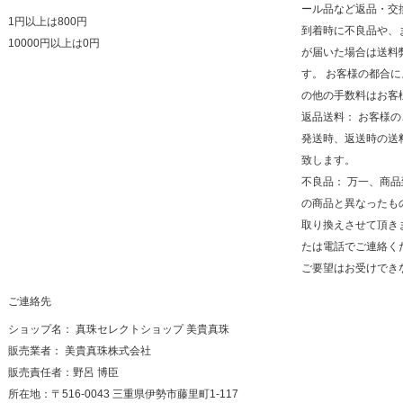
ール品など返品・交
1円以上は800円
到着時に不良品や、
10000円以上は0円
が届いた場合は送料
す。 お客様の都合
の他の手数料はお客
返品送料： お客様
発送時、返送時の送
致します。
不良品： 万一、商
の商品と異なったも
取り換えさせて頂き
たは電話でご連絡く
ご要望はお受けでき
ご連絡先
ショップ名： 真珠セレクトショップ 美貴真珠
販売業者： 美貴真珠株式会社
販売責任者：野呂 博臣
所在地：〒516-0043 三重県伊勢市藤里町1-117