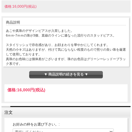
価格:16,000円(税込)
商品説明
あこや真珠のデザインピアスが入荷しました。
6ｍｍ-7ｍｍの珠が3個、直線のラインに連なった流行りのスタッドピアス。
スタイリッシュで存在感があり、お顔まわりを華やかにしてくれます。
天然の小キズはありますが、付けて気にならない程度のもので照りの良い珠を厳選
して使用しております。
真珠のお色味には個体差がございますが、珠のお色目はグリーンーレッドーブラッ
ク系です。
このお色目の真珠は現在は作られていないため、当店にも残り僅かの限定品になり
▼ 商品説明の続きを見る ▼
ます。
大切な人へのプレゼントとしてもオススメです。
価格:
16,000円
(税込)
※珠は染色処理しております。
注文
お好みの枠をお選び下さい。: