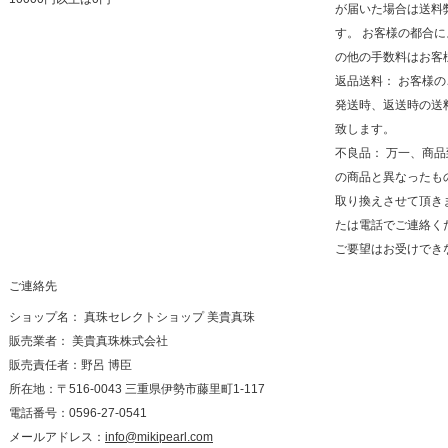
が届いた場合は送料
す。 お客様の都合
の他の手数料はお客
返品送料： お客様
発送時、返送時の送
致します。
不良品： 万一、商
の商品と異なったも
取り換えさせて頂き
たは電話でご連絡く
ご要望はお受けでき
ご連絡先
ショップ名： 真珠セレクトショップ 美貴真珠
販売業者： 美貴真珠株式会社
販売責任者：野呂 博臣
所在地：〒516-0043 三重県伊勢市藤里町1-117
電話番号：0596-27-0541
メールアドレス：
info@mikipearl.com