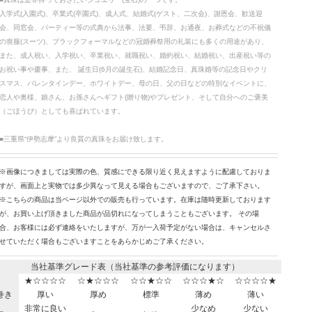
入学式(入園式)、卒業式(卒園式)、成人式、結婚式(ゲスト、二次会)、謝恩会、歓送迎
会、同窓会、パーティー等の式典から法事、法要、弔辞、お通夜、お葬式などの不祝儀
の喪服(スーツ)、ブラックフォーマルなどの冠婚葬祭用の礼装にも多くの用途があり、
また、成人祝い、入学祝い、卒業祝い、就職祝い、婚約祝い、結婚祝い、出産祝い等の
お祝い事や慶事、また、 誕生日(6月の誕生石)、結婚記念日、真珠婚等の記念日やクリ
スマス、バレンタインデー、ホワイトデー、母の日、父の日などの特別なイベントに、
恋人や奥様、娘さん、お孫さんへギフト(贈り物)やプレゼント、そして自分へのご褒美
（ごほうび）としても喜ばれています。
■三重県“伊勢志摩”より良質の真珠をお届け致します。
※画像につきましては実際の色、質感にできる限り近く見えますように配慮しておりま
すが、画面上と実物では多少異なって見える場合もございますので、ご了承下さい。
※こちらの商品は当ページ以外での販売も行っています。在庫は随時更新しております
が、お買い上げ頂きました商品が品切れになってしまうこともございます。 その場
合、お客様には必ず連絡をいたしますが、万が一入荷予定がない場合は、キャンセルさ
せていただく場合もございますことをあらかじめご了承ください。
当社基準グレード表（当社基準の参考評価になります）
★☆☆☆☆
☆★☆☆☆
☆☆★☆☆
☆☆☆★☆
☆☆☆☆★
巻き
厚い
厚め
標準
薄め
薄い
非常に良い
少なめ
少ない