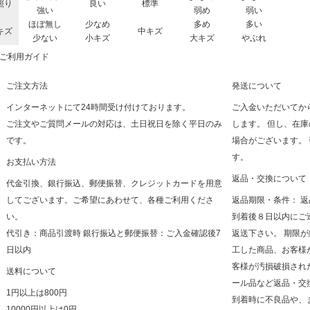
照り
良い
標準
強い
弱め
弱い
ほぼ無し
少なめ
多め
多い
キズ
中キズ
少ない
小キズ
大キズ
やぶれ
ご利用ガイド
ご注文方法
発送について
インターネットにて24時間受け付けております。
ご入金いただいてか
ご注文やご質問メールの対応は、土日祝日を除く平日のみ
します。 但し、在
です。
場合がございます。
す。
お支払い方法
返品・交換について
代金引換、銀行振込、郵便振替、クレジットカードを用意
してございます。ご希望にあわせて、各種ご利用くださ
返品期限・条件： 
い。
到着後８日以内にご
代引き：商品引渡時 銀行振込と郵便振替：ご入金確認後7
返送下さい。 期限
日以内
工した商品、お客様
客様が汚損破損され
送料について
ール品など返品・交
1円以上は800円
到着時に不良品や、
10000円以上は0円