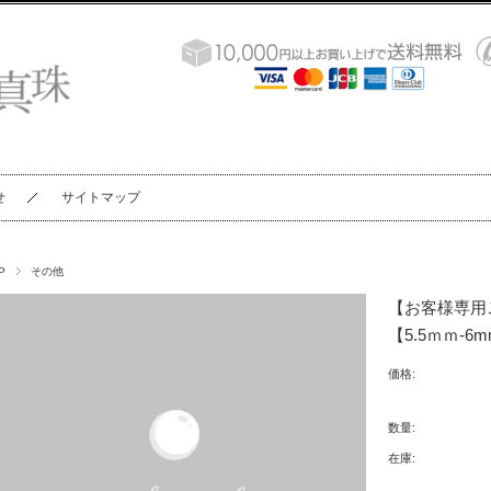
せ
サイトマップ
P
その他
【お客様専用
【5.5ｍｍ-6m
価格:
数量:
在庫: